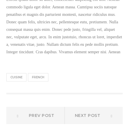
commodo ligula eget dolor. Aenean massa. Cumtipsu sociis natoque
penatibus et magnis dis parturient montesti, nascetur ridiculus mus.
Donec quam felis, ultricies nec, pellentesque eutu, pretiumem. Nulla
consequat massa quis enim. Donec pede justo, fringilla vel, aliquet
nec, vulputate eget, arcu. In enim justotuio, rhoncus ut loret, imperdiet
a, venenatis vitae, justo. Nullam dictum felis eu pede mollis pretium.
Integer tincidunt. Cras dapibus. Vivamus element semper nisi. Aenean
CUISINE
FRENCH
Prev
Next
Post
PREV POST
NEXT POST
post:
post:
navigation