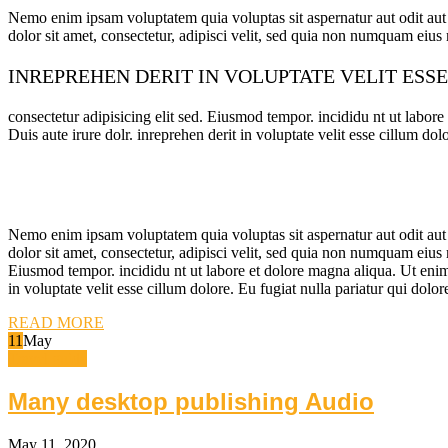
Nemo enim ipsam voluptatem quia voluptas sit aspernatur aut odit aut
dolor sit amet, consectetur, adipisci velit, sed quia non numquam ei
INREPREHEN DERIT IN VOLUPTATE VELIT ESS
consectetur adipisicing elit sed. Eiusmod tempor. incididu nt ut labo
Duis aute irure dolr. inreprehen derit in voluptate velit esse cillum dol
Nemo enim ipsam voluptatem quia voluptas sit aspernatur aut odit aut
dolor sit amet, consectetur, adipisci velit, sed quia non numquam eiu
Eiusmod tempor. incididu nt ut labore et dolore magna aliqua. Ut enim
in voluptate velit esse cillum dolore. Eu fugiat nulla pariatur qui dolo
READ MORE
11
May
Travel guide
Many desktop publishing Audio
May 11, 2020