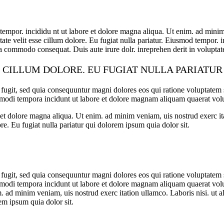
tempor. incididu nt ut labore et dolore magna aliqua. Ut enim. ad minim 
ate velit esse cillum dolore. Eu fugiat nulla pariatur. Eiusmod tempor. 
a commodo consequat. Duis aute irure dolr. inreprehen derit in voluptate 
E CILLUM DOLORE. EU FUGIAT NULLA PARIATU
 fugit, sed quia consequuntur magni dolores eos qui ratione voluptate
us modi tempora incidunt ut labore et dolore magnam aliquam quaerat vo
re et dolore magna aliqua. Ut enim. ad minim veniam, uis nostrud exerc i
ore. Eu fugiat nulla pariatur qui dolorem ipsum quia dolor sit.
 fugit, sed quia consequuntur magni dolores eos qui ratione voluptate
s modi tempora incidunt ut labore et dolore magnam aliquam quaerat volu
. ad minim veniam, uis nostrud exerc itation ullamco. Laboris nisi. ut a
rem ipsum quia dolor sit.