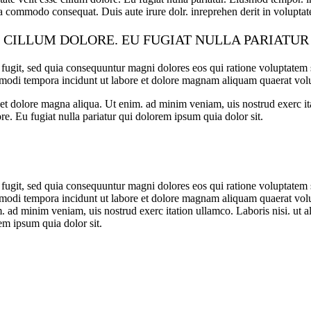
a commodo consequat. Duis aute irure dolr. inreprehen derit in voluptate 
E CILLUM DOLORE. EU FUGIAT NULLA PARIATU
 fugit, sed quia consequuntur magni dolores eos qui ratione voluptate
us modi tempora incidunt ut labore et dolore magnam aliquam quaerat vo
re et dolore magna aliqua. Ut enim. ad minim veniam, uis nostrud exerc i
ore. Eu fugiat nulla pariatur qui dolorem ipsum quia dolor sit.
 fugit, sed quia consequuntur magni dolores eos qui ratione voluptate
s modi tempora incidunt ut labore et dolore magnam aliquam quaerat volu
. ad minim veniam, uis nostrud exerc itation ullamco. Laboris nisi. ut a
rem ipsum quia dolor sit.