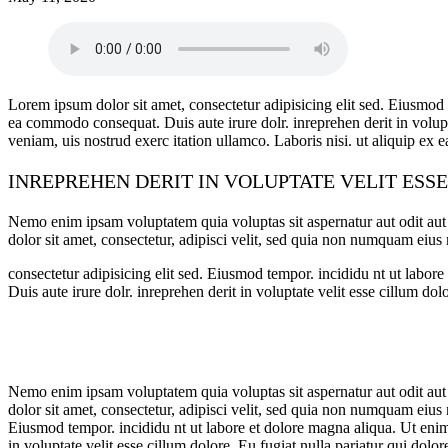
Lorem ipsum dolor sit amet, consectetur adipisicing elit sed. Eiusmod 
ea commodo consequat. Duis aute irure dolr. inreprehen derit in volupt
veniam, uis nostrud exerc itation ullamco. Laboris nisi. ut aliquip ex e
INREPREHEN DERIT IN VOLUPTATE VELIT ESS
Nemo enim ipsam voluptatem quia voluptas sit aspernatur aut odit aut
dolor sit amet, consectetur, adipisci velit, sed quia non numquam ei
consectetur adipisicing elit sed. Eiusmod tempor. incididu nt ut labo
Duis aute irure dolr. inreprehen derit in voluptate velit esse cillum dol
Nemo enim ipsam voluptatem quia voluptas sit aspernatur aut odit aut
dolor sit amet, consectetur, adipisci velit, sed quia non numquam eiu
Eiusmod tempor. incididu nt ut labore et dolore magna aliqua. Ut enim
in voluptate velit esse cillum dolore. Eu fugiat nulla pariatur qui dolo