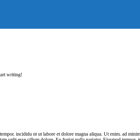
art writing!
tempor. incididu nt ut labore et dolore magna aliqua. Ut enim. ad minim 
ate velit esse cillum dolore. Eu fugiat nulla pariatur. Eiusmod tempor. 