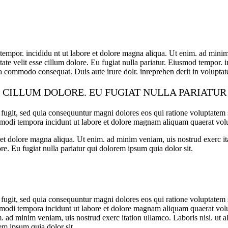
tempor. incididu nt ut labore et dolore magna aliqua. Ut enim. ad minim 
ate velit esse cillum dolore. Eu fugiat nulla pariatur. Eiusmod tempor. 
a commodo consequat. Duis aute irure dolr. inreprehen derit in voluptate 
E CILLUM DOLORE. EU FUGIAT NULLA PARIATU
 fugit, sed quia consequuntur magni dolores eos qui ratione voluptate
us modi tempora incidunt ut labore et dolore magnam aliquam quaerat vo
re et dolore magna aliqua. Ut enim. ad minim veniam, uis nostrud exerc i
ore. Eu fugiat nulla pariatur qui dolorem ipsum quia dolor sit.
 fugit, sed quia consequuntur magni dolores eos qui ratione voluptate
s modi tempora incidunt ut labore et dolore magnam aliquam quaerat volu
. ad minim veniam, uis nostrud exerc itation ullamco. Laboris nisi. ut a
rem ipsum quia dolor sit.