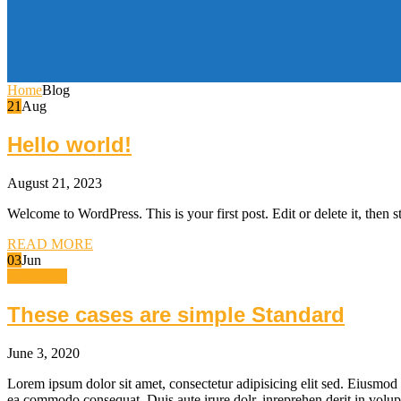
Home
Blog
21
Aug
Hello world!
August 21, 2023
Welcome to WordPress. This is your first post. Edit or delete it, then st
READ MORE
03
Jun
Adventure
These cases are simple Standard
June 3, 2020
Lorem ipsum dolor sit amet, consectetur adipisicing elit sed. Eiusmod 
ea commodo consequat. Duis aute irure dolr. inreprehen derit in volupt