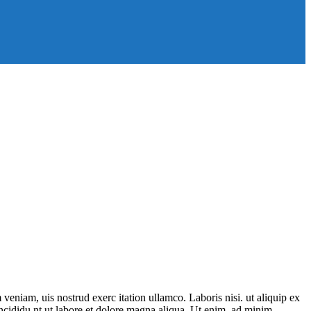
veniam, uis nostrud exerc itation ullamco. Laboris nisi. ut aliquip ex
incididu nt ut labore et dolore magna aliqua. Ut enim. ad minim