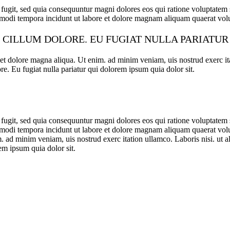
 fugit, sed quia consequuntur magni dolores eos qui ratione voluptate
us modi tempora incidunt ut labore et dolore magnam aliquam quaerat vo
E CILLUM DOLORE. EU FUGIAT NULLA PARIATU
re et dolore magna aliqua. Ut enim. ad minim veniam, uis nostrud exerc i
ore. Eu fugiat nulla pariatur qui dolorem ipsum quia dolor sit.
 fugit, sed quia consequuntur magni dolores eos qui ratione voluptate
s modi tempora incidunt ut labore et dolore magnam aliquam quaerat volu
. ad minim veniam, uis nostrud exerc itation ullamco. Laboris nisi. ut a
rem ipsum quia dolor sit.