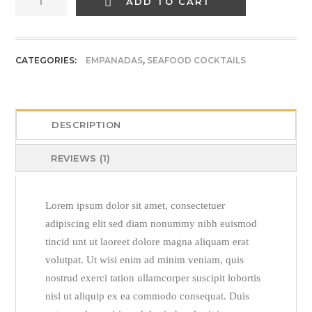
ADD TO CART
Red
Steak
quantity
CATEGORIES:
EMPANADAS
,
SEAFOOD COCKTAILS​
DESCRIPTION
REVIEWS (1)
Lorem ipsum dolor sit amet, consectetuer
adipiscing elit sed diam nonummy nibh euismod
tincid unt ut laoreet dolore magna aliquam erat
volutpat. Ut wisi enim ad minim veniam, quis
nostrud exerci tation ullamcorper suscipit lobortis
nisl ut aliquip ex ea commodo consequat. Duis