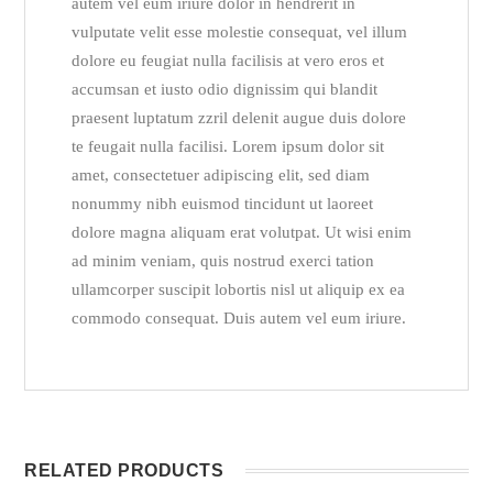
autem vel eum iriure dolor in hendrerit in
vulputate velit esse molestie consequat, vel illum
dolore eu feugiat nulla facilisis at vero eros et
accumsan et iusto odio dignissim qui blandit
praesent luptatum zzril delenit augue duis dolore
te feugait nulla facilisi. Lorem ipsum dolor sit
amet, consectetuer adipiscing elit, sed diam
nonummy nibh euismod tincidunt ut laoreet
dolore magna aliquam erat volutpat. Ut wisi enim
ad minim veniam, quis nostrud exerci tation
ullamcorper suscipit lobortis nisl ut aliquip ex ea
commodo consequat. Duis autem vel eum iriure.
RELATED PRODUCTS