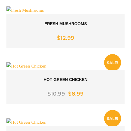
FRESH MUSHROOMS
Rated
5.00
$
12.99
out of 5
SALE!
HOT GREEN CHICKEN
Rated
5.00
Original
Current
$
10.99
$
8.99
price
price
out of 5
was:
is:
$10.99.
$8.99.
SALE!