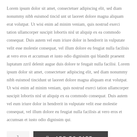
based on
1
Lorem ipsum dolor sit amet, consectetuer adipiscing elit, sed diam
customer
nonummy nibh euismod tincid unt ut laoreet dolore magna aliquam
rating
erat volutpat. Ut wisi enim ad minim veniam, quis nostrud exerci
tation ullamcorper suscipit lobortis nisl ut aliquip ex ea commodo
consequat. Duis autem vel eum iriure dolor in hendrerit in vulputate
velit esse molestie consequat, vel illum dolore eu feugiat nulla facilisis
at vero eros et accumsan et iusto odio dignissim qui blandit praesent
luptatum zzril delenit augue duis dolore te feugait nulla facilisi. Lorem
ipsum dolor sit amet, consectetuer adipiscing elit, sed diam nonummy
nibh euismod tincidunt ut laoreet dolore magna aliquam erat volutpat.
Ut wisi enim ad minim veniam, quis nostrud exerci tation ullamcorper
suscipit lobortis nisl ut aliquip ex ea commodo consequat. Duis autem
vel eum iriure dolor in hendrerit in vulputate velit esse molestie
consequat, vel illum dolore eu feugiat nulla facilisis at vero eros et
accumsan et iusto odio dignissim qui.
Cheese